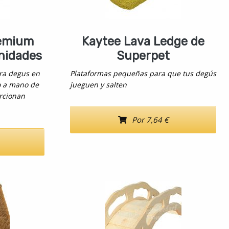
remium
Kaytee Lava Ledge de
nidades
Superpet
ra degus en
Plataformas pequeñas para que tus degús
o a mano de
jueguen y salten
rcionan
Por 7,64 €