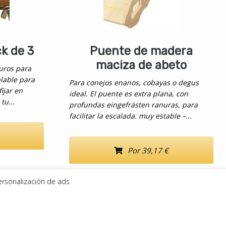
k de 3
Puente de madera
maciza de abeto
uros para
lable para
Para conejos enanos, cobayas o degus
ijar en
ideal. El puente es extra plana, con
tu...
profundas eingefrästen ranuras, para
facilitar la escalada. muy estable –...
Por 39,17 €
ersonalización de ads.