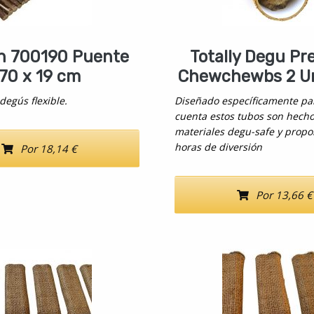
ch 700190 Puente
Totally Degu P
70 x 19 cm
Chewchewbs 2 U
degús flexible.
Diseñado específicamente pa
cuenta estos tubos son hech
materiales degu-safe y propo
horas de diversión
Por 18,14 €
Por 13,66 €