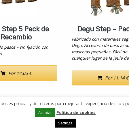
 Step 5 Pack de
Degu Step – Pac
Recambio
Fabricado con materiales seg
Degu. Accesorio de paso acop
o pasos – sin fijación con
mascotas pequeñas. Fácil de f
o
cualquier lugar de la jaula de 
Por 14,03 €
Por 11,14 €
a cookies propias y de terceros para mejorar tu experiencia de uso y p
Política de cookies
Copyright © 2019–2026
Aceptar
DeDegús
Aviso Legal
•
Política de privacidad
•
Política de cookies
Settings