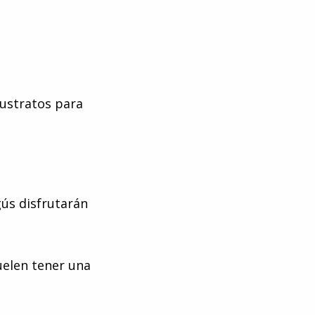
sustratos para
gús disfrutarán
uelen tener una