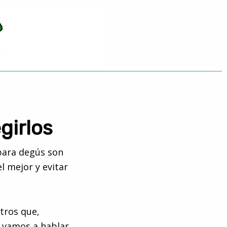
girlos
 para degús son
l mejor y evitar
tros que,
o vamos a hablar