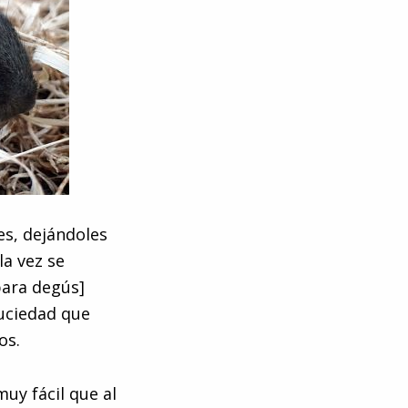
es, dejándoles
la vez se
para degús]
uciedad que
os.
muy fácil que al