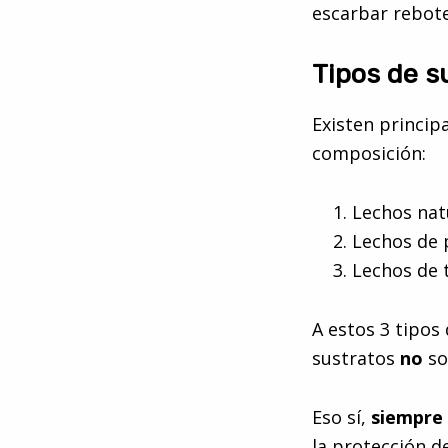
escarbar reboten
Tipos de s
Existen princip
composición:
Lechos nat
Lechos de 
Lechos de 
A estos 3 tipos
sustratos
no
so
Eso sí,
siempre
la protección d