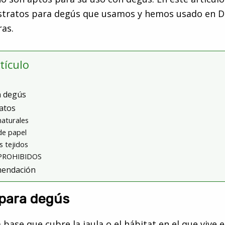
ustratos para degús que usamos y hemos usado en 
ras.
rtículo
a degús
atos
naturales
de papel
s tejidos
 PROHIBIDOS
mendación
 para degús
a base que cubre la jaula o el hábitat en el que vive 