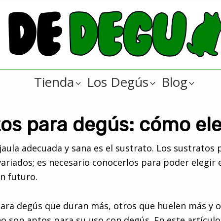
Tienda
Los Degús
Blog
os para degús: cómo ele
jaula adecuada y sana es el sustrato. Los sustratos
riados; es necesario conocerlos para poder elegir e
n futuro.
para degús que duran más, otros que huelen más y o
o son aptos para su uso con degús. En este artícul