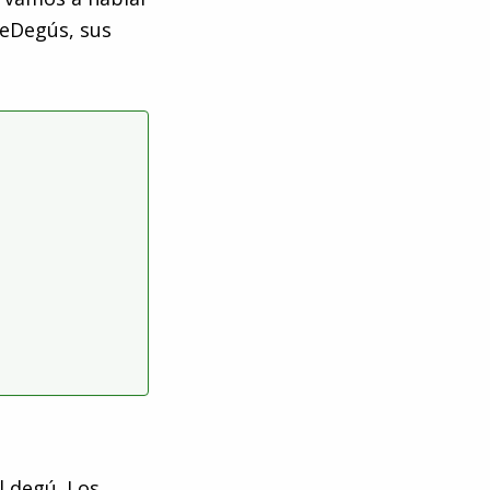
DeDegús, sus
el degú. Los