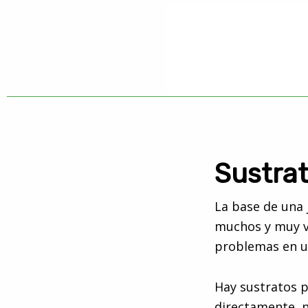
Saltar
Saltar
a
al
la
contenido
navegación
principal
principal
De
Tienda
online
Degus
de
artículos
Sustrat
y
regalos
La base de una 
??
muchos y muy va
para
problemas en u
degús
??
Hay sustratos 
directamente, n