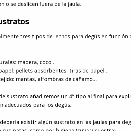
 o se deslicen fuera de la jaula.
ustratos
almente tres tipos de lechos para degús en función 
urales: madera, coco…
papel: pellets absorbentes, tiras de papel…
tejido: mantas, alfombras de cáñamo…
 de sustrato añadiremos un 4º tipo al final para expl
n adecuados para los degús.
debería existir algún sustrato en las jaulas para de
e sus patas, como por higiene (suya y nuestra).