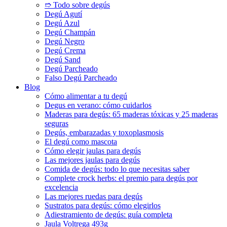
➱ Todo sobre degús
Degú Agutí
Degú Azul
Degú Champán
Degú Negro
Degú Crema
Degú Sand
Degú Parcheado
Falso Degú Parcheado
Blog
Cómo alimentar a tu degú
Degus en verano: cómo cuidarlos
Maderas para degús: 65 maderas tóxicas y 25 maderas
seguras
Degús, embarazadas y toxoplasmosis
El degú como mascota
Cómo elegir jaulas para degús
Las mejores jaulas para degús
Comida de degús: todo lo que necesitas saber
Complete crock herbs: el premio para degús por
excelencia
Las mejores ruedas para degús
Sustratos para degús: cómo elegirlos
Adiestramiento de degús: guía completa
Jaula Voltrega 493g