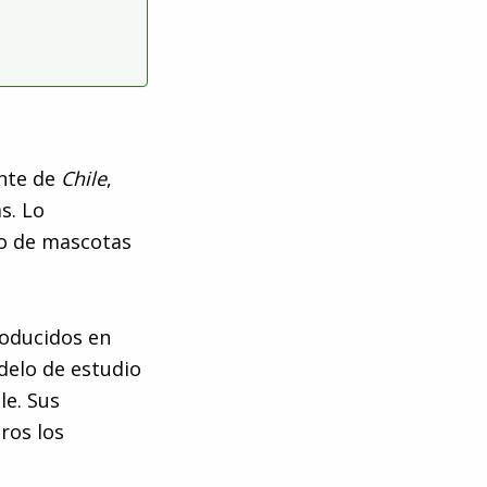
ente de
Chile
,
s. Lo
co de mascotas
roducidos en
delo de estudio
le. Sus
ros los