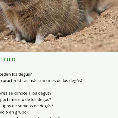
rtículo
ceden los degús?
s características más comunes de los degús?
s
es se conoce a los degús?
mportamiento de los degús?
s tipos de sonidos de degús?
olo o en grupo?