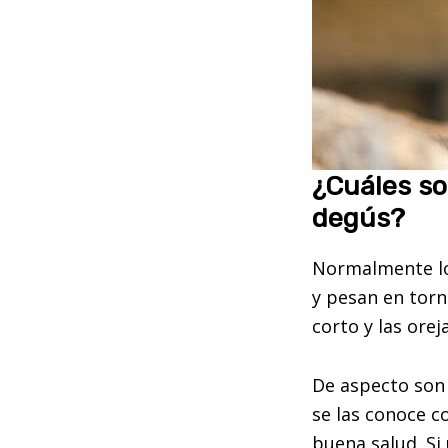
¿Cuáles so
degús?
Normalmente los
y pesan en torn
corto y las ore
De aspecto son 
se las conoce 
buena salud. Si 