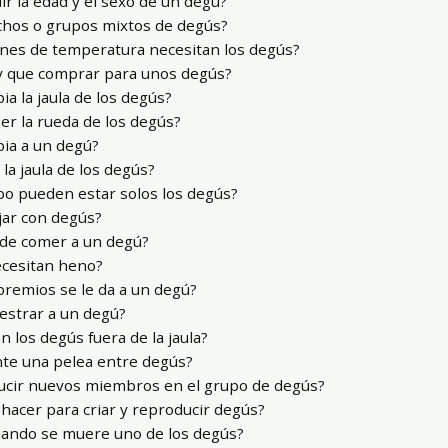
r la edad y el sexo de un degú?
hos o grupos mixtos de degús?
nes de temperatura necesitan los degús?
y que comprar para unos degús?
a la jaula de los degús?
r la rueda de los degús?
ia a un degú?
la jaula de los degús?
o pueden estar solos los degús?
jar con degús?
 de comer a un degú?
ecesitan heno?
premios se le da a un degú?
estrar a un degú?
 los degús fuera de la jaula?
te una pelea entre degús?
ucir nuevos miembros en el grupo de degús?
hacer para criar y reproducir degús?
uando se muere uno de los degús?