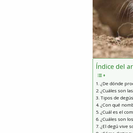
Índice del a
¿De dónde pro
¿Cuáles son la
Tipos de degú
¿Con qué nombr
¿Cuál es el co
¿Cuáles son lo
¿El degú vive s