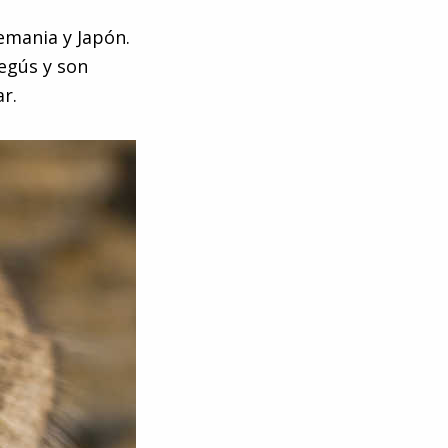
emania y Japón.
egús y son
r.