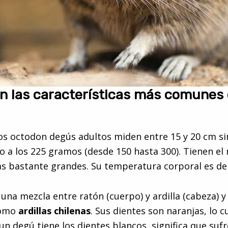
n las características más comunes 
 octodon degús adultos miden entre 15 y 20 cm sin
o a los 225 gramos (desde 150 hasta 300). Tienen el
jas bastante grandes. Su temperatura corporal es de 
una mezcla entre ratón (cuerpo) y ardilla (cabeza)
como
ardillas chilenas
. Sus dientes son naranjas, lo c
un degú tiene los dientes blancos, significa que suf