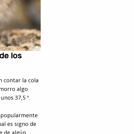
de los
 contar la cola
 morro algo
unos 37,5 º.
 y popularmente
ual es signo de
re de algún