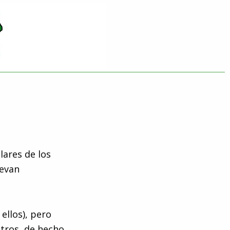
ares de los
levan
ellos), pero
tros, de hecho,