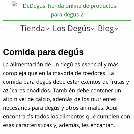
Saltar
Saltar
a
al
De
la
contenido
Tienda
Tienda
Los Degús
Blog
navegación
principal
online
Degus
principal
de
artículos
Comida para degús
y
La alimentación de un degú es esencial y más
regalos
compleja que en la mayoría de roedores. La
??
comida para degús debe estar exentos de frutas y
para
azúcares añadidos. También debe contener un
degús
alto nivel de calcio, además de los nutrientes
??
necesarios para degús y otros animales. Aquí
encontrarás todos los alimentos que cumplen con
esas características y, además, les encantan.