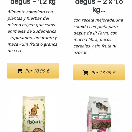
degús – 1,2 kg
degús – 2 x 1,6
kg...
Alimento completo con
plantas y hierbas del
con receta mejorada:una
mismo origen que estos
comida completa para
animales de Sudamérica
degús de JR Farm, con
- tupinambo, amaranto y
mucha fibra, pocos
maca - Sin fruta o granos
cereales y sin fruta ni
de cere...
azúcar
Por 10,99 €
Por 13,99 €