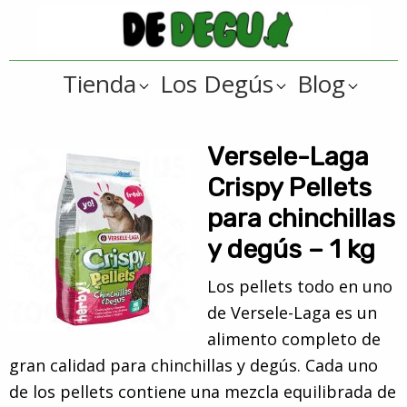
Saltar
Saltar
a
al
De
la
contenido
Tienda
Tienda
Los Degús
Blog
navegación
principal
online
Degus
principal
de
artículos
Versele-Laga
y
Crispy Pellets
regalos
para chinchillas
??
y degús – 1 kg
para
degús
Los pellets todo en uno
??
de Versele-Laga es un
alimento completo de
gran calidad para chinchillas y degús. Cada uno
de los pellets contiene una mezcla equilibrada de