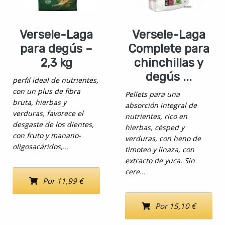
Versele-Laga
Versele-Laga
para degús –
Complete para
2,3 kg
chinchillas y
degús ...
perfil ideal de nutrientes,
con un plus de fibra
Pellets para una
bruta, hierbas y
absorción integral de
verduras, favorece el
nutrientes, rico en
desgaste de los dientes,
hierbas, césped y
con fruto y manano-
verduras, con heno de
oligosacáridos,...
timoteo y linaza, con
extracto de yuca. Sin
cere...
Por 11,99 €
Por 15,10 €