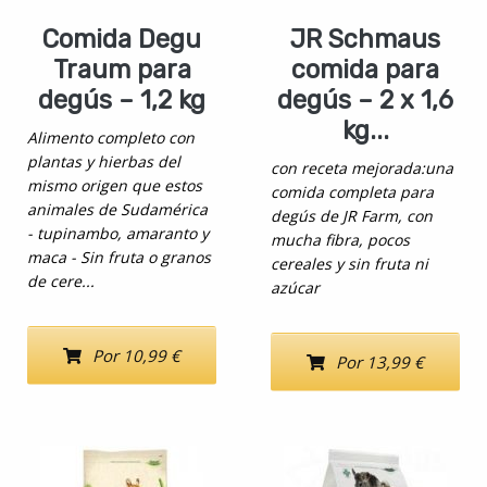
Comida Degu
JR Schmaus
Traum para
comida para
degús – 1,2 kg
degús – 2 x 1,6
kg...
Alimento completo con
plantas y hierbas del
con receta mejorada:una
mismo origen que estos
comida completa para
animales de Sudamérica
degús de JR Farm, con
- tupinambo, amaranto y
mucha fibra, pocos
maca - Sin fruta o granos
cereales y sin fruta ni
de cere...
azúcar
Por 10,99 €
Por 13,99 €