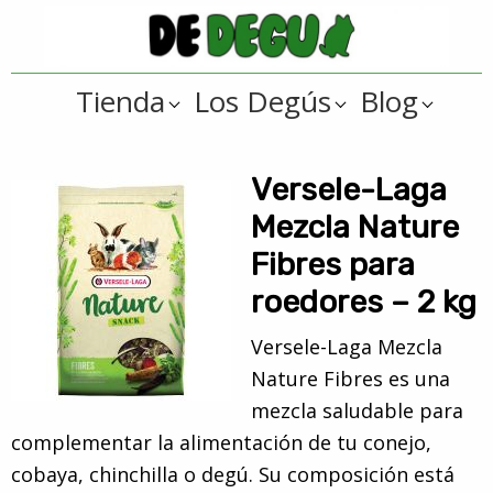
Saltar
Saltar
a
al
De
la
contenido
Tienda
Tienda
Los Degús
Blog
navegación
principal
online
Degus
principal
de
artículos
Versele-Laga
y
Mezcla Nature
regalos
Fibres para
??
roedores – 2 kg
para
degús
Versele-Laga Mezcla
??
Nature Fibres es una
mezcla saludable para
complementar la alimentación de tu conejo,
cobaya, chinchilla o degú. Su composición está