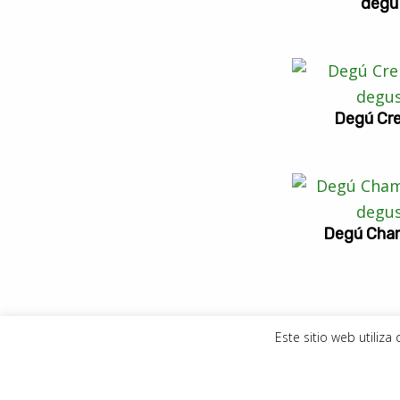
degú
Degú Cr
Degú Cha
Este sitio web utiliz