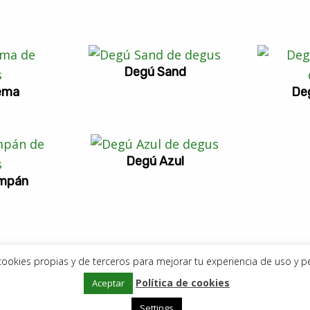
Degú Sand
ema
De
Degú Azul
mpán
a cookies propias y de terceros para mejorar tu experiencia de uso y p
Política de cookies
Copyright © 2019–2026
Aceptar
DeDegús
Aviso Legal
•
Política de privacidad
•
Política de cookies
Settings