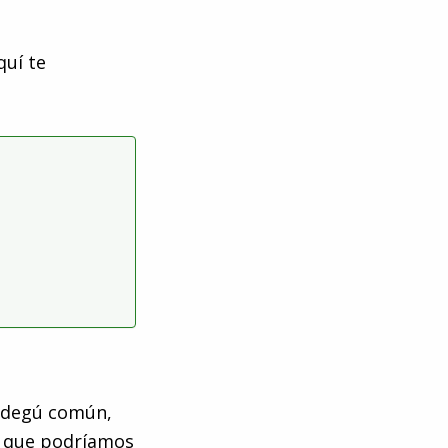
quí te
, degú común,
el que podríamos