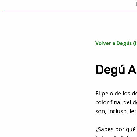
Saltar
Saltar
De
a
al
Tienda
la
contenido
online
Degus
navegación
principal
de
principal
artículos
Volver a Degús (
y
regalos
Degú A
??
para
degús
El pelo de los 
??
color final del
son, incluso, let
¿Sabes por qué 