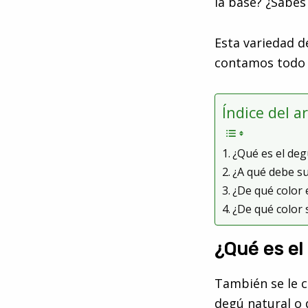
la base? ¿Sabes
Esta variedad d
contamos todo l
Índice del a
¿Qué es el deg
¿A qué debe s
¿De qué color 
¿De qué color 
¿Qué es el
También se le
degú natural o 