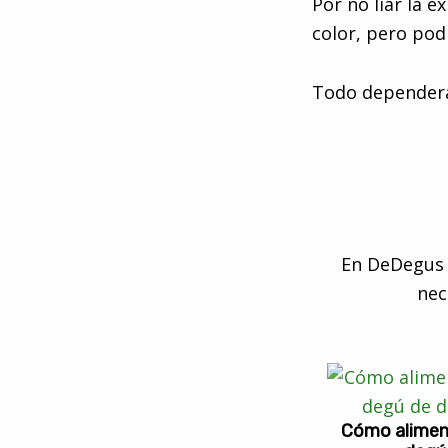
Por no liar la 
color, pero pod
Todo dependerá
En DeDegus 
nec
Cómo aliment