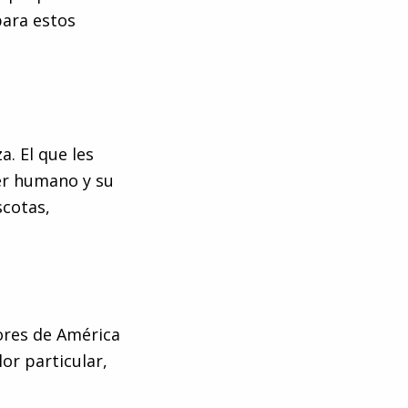
 para estos
a. El que les
ser humano y su
scotas,
ores de América
lor particular,