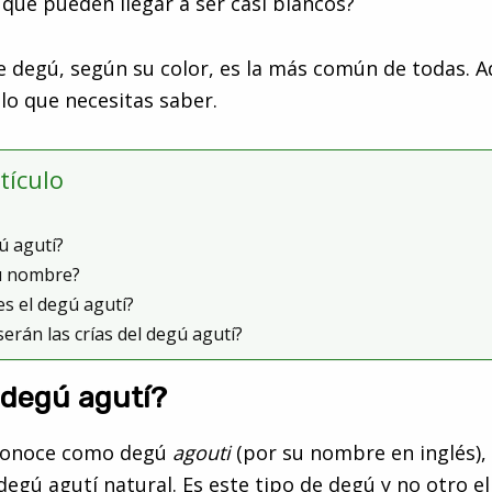
 que pueden llegar a ser casi blancos?
e degú, según su color, es la más común de todas. A
o que necesitas saber.
rtículo
ú agutí?
u nombre?
es el degú agutí?
serán las crías del degú agutí?
 degú agutí?
 conoce como degú
agouti
(por su nombre en inglés)
degú agutí natural. Es este tipo de degú y no otro 