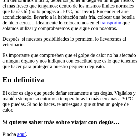
Sin demorarnos mucho, debemos poner al degú en un lugar fresco,
el más fresco que tengamos; dentro de los mismos límites normales
que harías tú (no lo pongas a -10ºC, por favor). Encender el aire
acondicionado, llevarlo a la habitación más fría, colocar una botella
de hielo cerca… Idealmente lo colocaremos en el
transportín
que
solamos utilizar y comprobaremos que sigue con nosotros.
Después, si nuestras posibilidades lo permiten, lo llevaremos al
veterinario.
Es importante que comprueben que el golpe de calor no ha afectado
a ningún órgano y nos indiquen con exactitud qué es lo que tenemos
que hacer para proteger a nuestro pequeño degusito.
En definitiva
El calor es algo que puede dañar seriamente a tus degús. Vigílalos y
mantén siempre su entorno a temperaturas lo más cercanas a 30 ºC
que puedas. Si no lo haces, te arriesgas a que sufran un golpe de
calor.
Si quieres saber más sobre viajar con degús…
Pincha
aquí
.