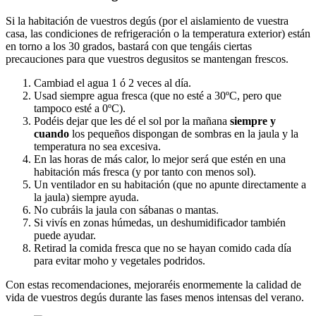
Si la habitación de vuestros degús (por el aislamiento de vuestra
casa, las condiciones de refrigeración o la temperatura exterior) están
en torno a los 30 grados, bastará con que tengáis ciertas
precauciones para que vuestros degusitos se mantengan frescos.
Cambiad el agua 1 ó 2 veces al día.
Usad siempre agua fresca (que no esté a 30ºC, pero que
tampoco esté a 0ºC).
Podéis dejar que les dé el sol por la mañana
siempre y
cuando
los pequeños dispongan de sombras en la jaula y la
temperatura no sea excesiva.
En las horas de más calor, lo mejor será que estén en una
habitación más fresca (y por tanto con menos sol).
Un ventilador en su habitación (que no apunte directamente a
la jaula) siempre ayuda.
No cubráis la jaula con sábanas o mantas.
Si vivís en zonas húmedas, un deshumidificador también
puede ayudar.
Retirad la comida fresca que no se hayan comido cada día
para evitar moho y vegetales podridos.
Con estas recomendaciones, mejoraréis enormemente la calidad de
vida de vuestros degús durante las fases menos intensas del verano.