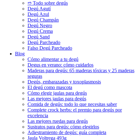
➱ Todo sobre degús
Degú Agutí
Degú Azul
Degú Champán
Degú Negro
Degú Crema
Degú Sand
Degú Parcheado
Falso Degú Parcheado
Blog
Cómo alimentar a tu degú
Degus en verano: cómo cuidarlos
Maderas para degús: 65 maderas tóxicas y 25 maderas
seguras
Degús, embarazadas y toxoplasmosis
El degú como mascota
Cómo elegir jaulas para degús
Las mejores jaulas para degús
Comida de degús: todo lo que necesitas saber
Complete crock herbs: el premio para degús por
excelencia
Las mejores ruedas para degús
Sustratos para degús: cómo elegirlos
Adiestramiento de degús: guía completa
Jaula Voltrega 493g