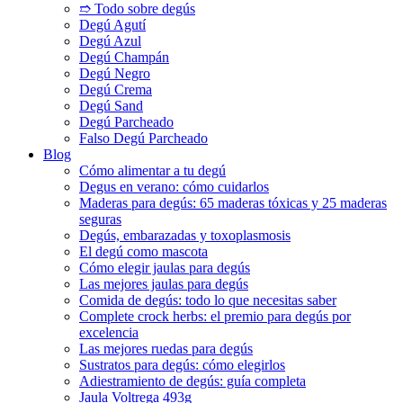
➱ Todo sobre degús
Degú Agutí
Degú Azul
Degú Champán
Degú Negro
Degú Crema
Degú Sand
Degú Parcheado
Falso Degú Parcheado
Blog
Cómo alimentar a tu degú
Degus en verano: cómo cuidarlos
Maderas para degús: 65 maderas tóxicas y 25 maderas
seguras
Degús, embarazadas y toxoplasmosis
El degú como mascota
Cómo elegir jaulas para degús
Las mejores jaulas para degús
Comida de degús: todo lo que necesitas saber
Complete crock herbs: el premio para degús por
excelencia
Las mejores ruedas para degús
Sustratos para degús: cómo elegirlos
Adiestramiento de degús: guía completa
Jaula Voltrega 493g