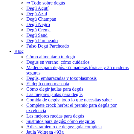
➱ Todo sobre degús
Degú Agutí
Degú Azul
Degú Champán
Degú Negro
Degú Crema
Degú Sand
Degú Parcheado
Falso Degú Parcheado
Blog
Cómo alimentar a tu degú
Degus en verano: cómo cuidarlos
Maderas para degús: 65 maderas tóxicas y 25 maderas
seguras
Degús, embarazadas y toxoplasmosis
El degú como mascota
Cómo elegir jaulas para degús
Las mejores jaulas para degús
Comida de degús: todo lo que necesitas saber
Complete crock herbs: el premio para degús por
excelencia
Las mejores ruedas para degús
Sustratos para degús: cómo elegirlos
Adiestramiento de degús: guía completa
Jaula Voltrega 493g