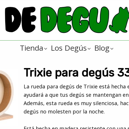
Tienda
Los Degús
Blog
Trixie para degús 3
La rueda para degús de Trixie está hecha
ayudará a que tus degús se mantengan en
Además, esta rueda es muy silenciosa, hac
degús no molesten por la noche.
Está hecha en madera resistente con una s