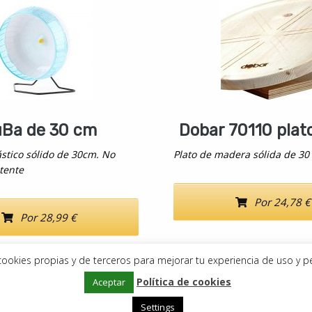
Ba de 30 cm
Dobar 70110 plat
stico sólido de 30cm. No
Plato de madera sólida de 30
stente
Por 24,78 €
Por 28,99 €
a cookies propias y de terceros para mejorar tu experiencia de uso y p
Política de cookies
Copyright © 2019–2026
Aceptar
DeDegús
Aviso Legal
•
Política de privacidad
•
Política de cookies
Settings