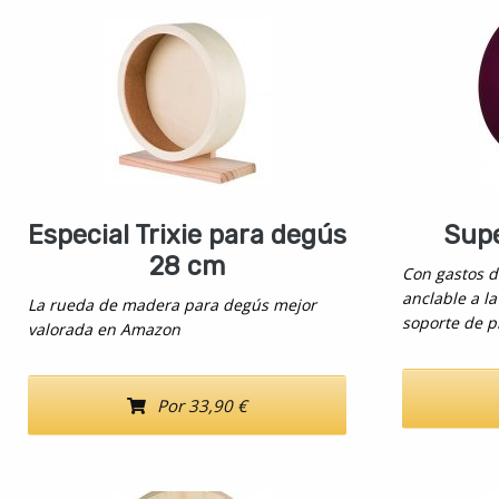
Especial Trixie para degús
Sup
28 cm
Con gastos d
anclable a la
La rueda de madera para degús mejor
soporte de p
valorada en Amazon
Por 33,90 €