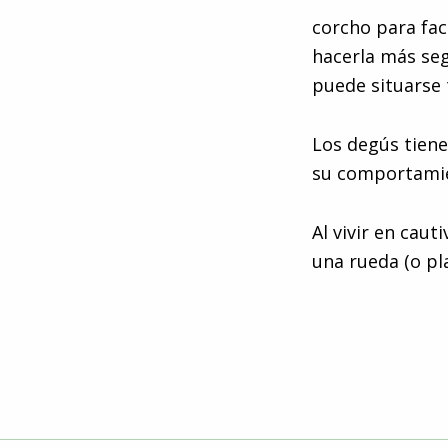
corcho para fac
hacerla más seg
puede situarse 
Los degús tiene
su comportamie
Al vivir en caut
una rueda (o pl