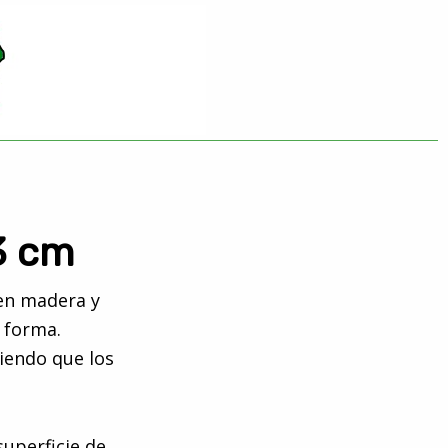
3 cm
 en madera y
 forma.
iendo que los
uperficie de