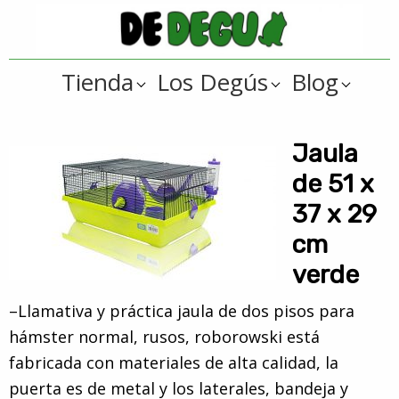
Saltar
Saltar
a
al
De
la
contenido
Tienda
Tienda
Los Degús
Blog
navegación
principal
online
Degus
principal
de
artículos
Jaula
y
de 51 x
regalos
37 x 29
??
cm
para
verde
degús
??
–Llamativa y práctica jaula de dos pisos para
hámster normal, rusos, roborowski está
fabricada con materiales de alta calidad, la
puerta es de metal y los laterales, bandeja y