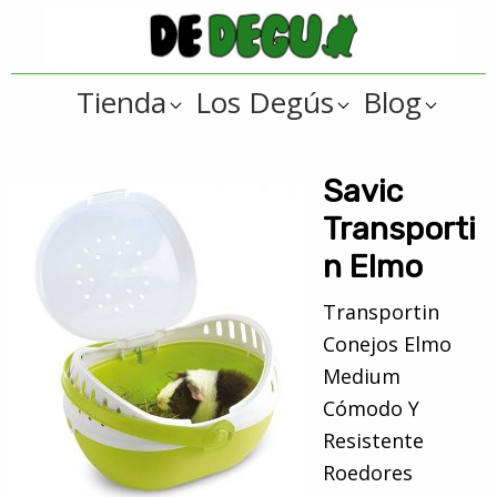
Saltar
Saltar
a
al
De
la
contenido
Tienda
Tienda
Los Degús
Blog
navegación
principal
online
Degus
principal
de
artículos
Savic
y
Transporti
regalos
n Elmo
??
para
Transportin
degús
Conejos Elmo
??
Medium
Cómodo Y
Resistente
Roedores