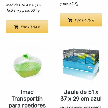
y peso 2 Kg
Medidas 18,4 x 18,1 x
18,3 cm y peso 531 g
Por 17,70 €
Por 13,04 €
Imac
Jaula de 51 x
Transportín
37 x 29 cm azul
para roedores
Jaula de viaje para degús