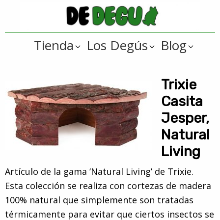
Saltar
Saltar
a
al
De
la
contenido
Tienda
Tienda
Los Degús
Blog
navegación
principal
online
Degus
principal
de
artículos
Trixie
y
Casita
regalos
Jesper,
??
Natural
para
Living
degús
??
Artículo de la gama ‘Natural Living’ de Trixie.
Esta colección se realiza con cortezas de madera
100% natural que simplemente son tratadas
térmicamente para evitar que ciertos insectos se