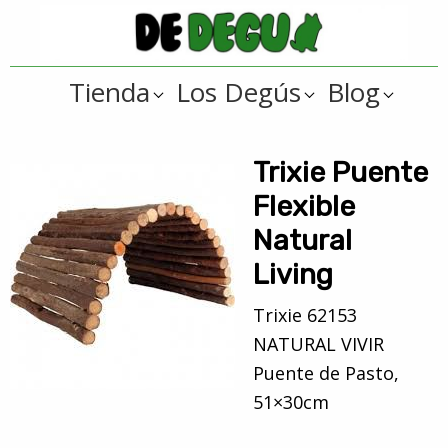
Saltar
Saltar
a
al
De
la
contenido
Tienda
Tienda
Los Degús
Blog
navegación
principal
online
Degus
principal
de
artículos
Trixie Puente
y
Flexible
regalos
Natural
??
Living
para
degús
Trixie 62153
??
NATURAL VIVIR
Puente de Pasto,
51×30cm