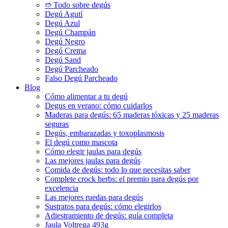
➱ Todo sobre degús
Degú Agutí
Degú Azul
Degú Champán
Degú Negro
Degú Crema
Degú Sand
Degú Parcheado
Falso Degú Parcheado
Blog
Cómo alimentar a tu degú
Degus en verano: cómo cuidarlos
Maderas para degús: 65 maderas tóxicas y 25 maderas
seguras
Degús, embarazadas y toxoplasmosis
El degú como mascota
Cómo elegir jaulas para degús
Las mejores jaulas para degús
Comida de degús: todo lo que necesitas saber
Complete crock herbs: el premio para degús por
excelencia
Las mejores ruedas para degús
Sustratos para degús: cómo elegirlos
Adiestramiento de degús: guía completa
Jaula Voltrega 493g