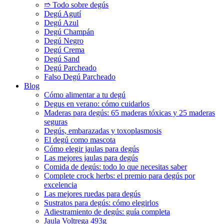
➱ Todo sobre degús
Degú Agutí
Degú Azul
Degú Champán
Degú Negro
Degú Crema
Degú Sand
Degú Parcheado
Falso Degú Parcheado
Blog
Cómo alimentar a tu degú
Degus en verano: cómo cuidarlos
Maderas para degús: 65 maderas tóxicas y 25 maderas
seguras
Degús, embarazadas y toxoplasmosis
El degú como mascota
Cómo elegir jaulas para degús
Las mejores jaulas para degús
Comida de degús: todo lo que necesitas saber
Complete crock herbs: el premio para degús por
excelencia
Las mejores ruedas para degús
Sustratos para degús: cómo elegirlos
Adiestramiento de degús: guía completa
Jaula Voltrega 493g