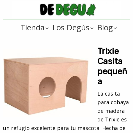
Saltar
Saltar
a
al
De
la
contenido
Tienda
Tienda
Los Degús
Blog
navegación
principal
online
Degus
principal
de
artículos
Trixie
y
Casita
regalos
pequeñ
??
a
para
degús
La casita
??
para cobaya
de madera
de Trixie es
un refugio excelente para tu mascota. Hecha de