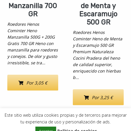
Manzanilla 700
de Menta y
GR
Escaramujo
500 GR
Roedores Henos
Cominter Heno
Roedores Henos
Manzanilla 500G + 200G
Cominter Heno de Menta
Gratis 700 GR Heno con
y Escaramujo 500 GR
manzanilla para roedores
Premium Naturaleza
y conejos. De olor y gusto
Cocini Pradera del heno
irresistible, se tra...
de calidad superior,
enriquecido con hierbas
b...
Por 3,05 €
Por 3,25 €
Este sitio web utiliza cookies propias y de terceros para mejorar
tu experiencia de uso y personalización de ads.
Copyright © 2019–2026
DeDegús
Política de cookies