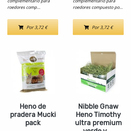
complementario para
complementario para
roedores comp...
roedores compuesto po...
Por 3,72 €
Por 3,72 €
Heno de
Nibble Gnaw
pradera Mucki
Heno Timothy
pack
ultra premium
verde y ...