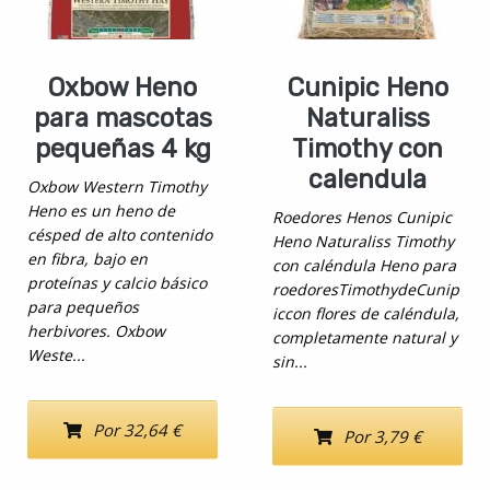
Oxbow Heno
Cunipic Heno
para mascotas
Naturaliss
pequeñas 4 kg
Timothy con
calendula
Oxbow Western Timothy
Heno es un heno de
Roedores Henos Cunipic
césped de alto contenido
Heno Naturaliss Timothy
en fibra, bajo en
con caléndula Heno para
proteínas y calcio básico
roedoresTimothydeCunip
para pequeños
iccon flores de caléndula,
herbivores. Oxbow
completamente natural y
Weste...
sin...
Por 32,64 €
Por 3,79 €