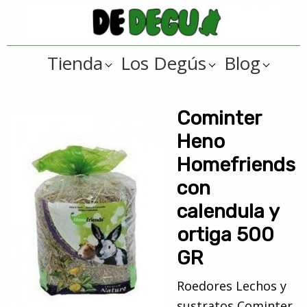
Saltar
Saltar
a
al
De
la
contenido
Tienda
Tienda
Los Degús
Blog
navegación
principal
online
Degus
principal
de
artículos
Cominter
y
Heno
regalos
Homefriends
??
con
para
calendula y
degús
??
ortiga 500
GR
Roedores Lechos y
sustratos Cominter