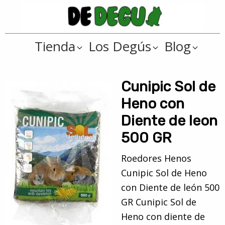
Saltar
Saltar
a
al
De
la
contenido
Tienda
Tienda
Los Degús
Blog
navegación
principal
online
Degus
principal
de
artículos
Cunipic Sol de
y
Heno con
regalos
Diente de leon
??
500 GR
para
degús
Roedores Henos
??
Cunipic Sol de Heno
con Diente de león 500
GR Cunipic Sol de
Heno con diente de