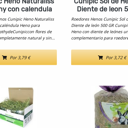
c Heno Naturaliss
Cunipic Sol de H
hy con calendula
Diente de leon 
nos Cunipic Heno Naturaliss
Roedores Henos Cunipic Sol 
 caléndula Heno para
Diente de león 500 GR Cunipi
thydeCunipiccon flores de
Heno con diente de leónes u
ompletamente natural y sin...
complementario para roedore
Por 3,79 €
Por 3,72 €