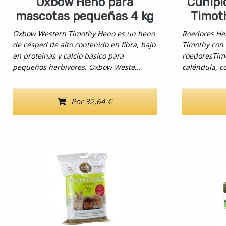
Oxbow Heno para
Cunipi
mascotas pequeñas 4 kg
Timot
Oxbow Western Timothy Heno es un heno
Roedores He
de césped de alto contenido en fibra, bajo
Timothy con
en proteínas y calcio básico para
roedoresTimo
pequeños herbivores. Oxbow Weste...
caléndula, c
Por 32,64 €