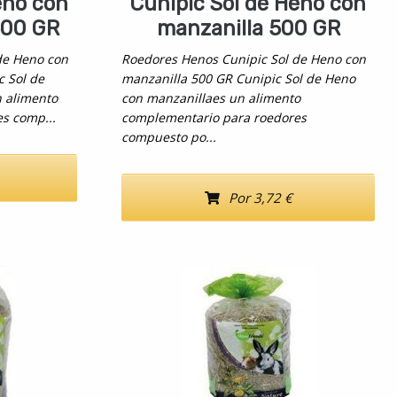
eno con
Cunipic Sol de Heno con
500 GR
manzanilla 500 GR
de Heno con
Roedores Henos Cunipic Sol de Heno con
c Sol de
manzanilla 500 GR Cunipic Sol de Heno
n alimento
con manzanillaes un alimento
s comp...
complementario para roedores
compuesto po...
Por 3,72 €