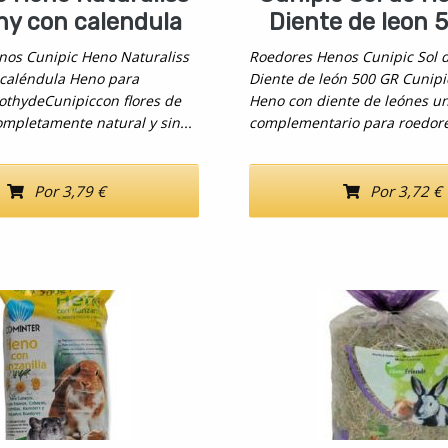
hy con calendula
Diente de leon 
nos Cunipic Heno Naturaliss
Roedores Henos Cunipic Sol 
 caléndula Heno para
Diente de león 500 GR Cunipi
thydeCunipiccon flores de
Heno con diente de leónes u
ompletamente natural y sin...
complementario para roedore
Por 3,79 €
Por 3,72 €