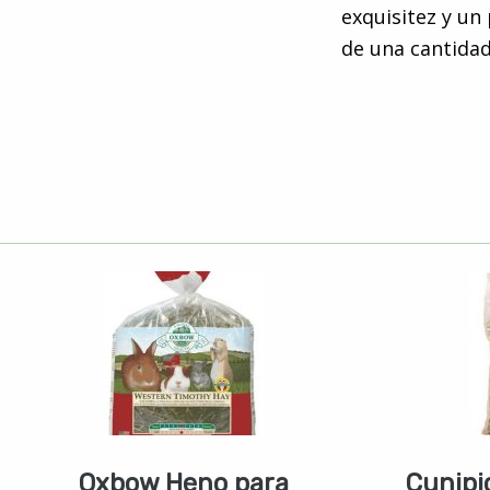
exquisitez y un
de una cantidad
Oxbow Heno para
Cunipi