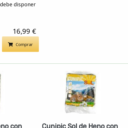
r debe disponer
16,99 €
Comprar
eno con
Cunipic Sol de Heno con