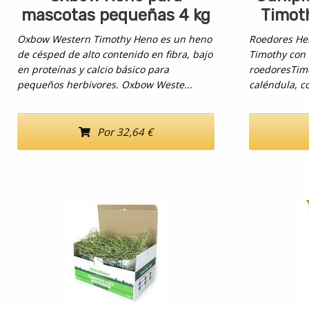
mascotas pequeñas 4 kg
Timot
Oxbow Western Timothy Heno es un heno
Roedores He
de césped de alto contenido en fibra, bajo
Timothy con
en proteínas y calcio básico para
roedoresTimo
pequeños herbivores. Oxbow Weste...
caléndula, c
Por 32,64 €