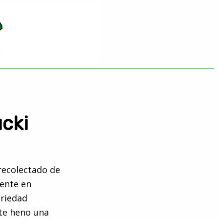
cki
recolectado de
mente en
ariedad
ste heno una