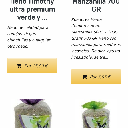
Heno Timothy
Manzanilla 700
ultra premium
GR
verde y ...
Roedores Henos
Cominter Heno
Heno de calidad para
Manzanilla 500G + 200G
conejos, degús,
Gratis 700 GR Heno con
chinchillas y cualquier
manzanilla para roedores
otro roedor
y conejos. De olor y gusto
irresistible, se tra...
Por 15,99 €
Por 3,05 €