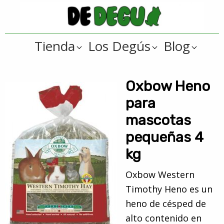
Saltar
Saltar
a
al
De
la
contenido
Tienda
Tienda
Los Degús
Blog
navegación
principal
online
Degus
principal
de
artículos
Oxbow Heno
y
para
regalos
mascotas
??
pequeñas 4
para
kg
degús
??
Oxbow Western
Timothy Heno es un
heno de césped de
alto contenido en