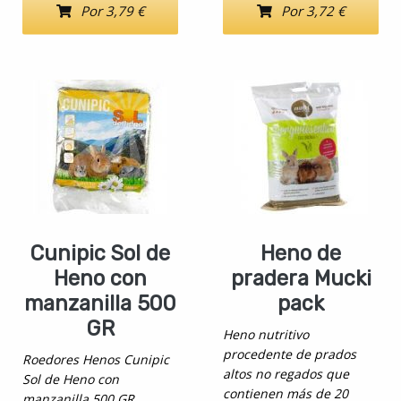
Por 3,79 €
Por 3,72 €
Cunipic Sol de
Heno de
Heno con
pradera Mucki
manzanilla 500
pack
GR
Heno nutritivo
procedente de prados
Roedores Henos Cunipic
altos no regados que
Sol de Heno con
contienen más de 20
manzanilla 500 GR