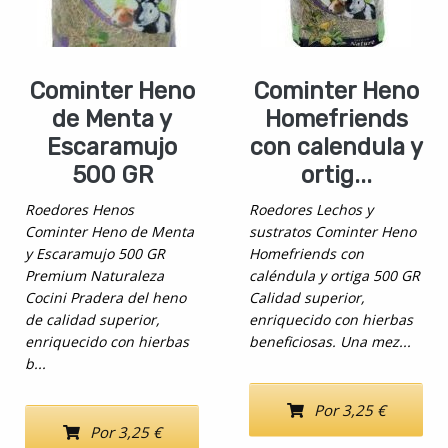
Cominter Heno
Cominter Heno
de Menta y
Homefriends
Escaramujo
con calendula y
500 GR
ortig...
Roedores Henos
Roedores Lechos y
Cominter Heno de Menta
sustratos Cominter Heno
y Escaramujo 500 GR
Homefriends con
Premium Naturaleza
caléndula y ortiga 500 GR
Cocini Pradera del heno
Calidad superior,
de calidad superior,
enriquecido con hierbas
enriquecido con hierbas
beneficiosas. Una mez...
b...
Por 3,25 €
Por 3,25 €