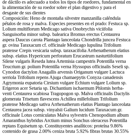
de dáctilo es adecuado a todos los tipos de roedores, fundamental en
la alimentación de su roedor sobre el plan digestivo y para el
desgaste de sus dientes
Composición: Heno de montaña silvestre manzanilla caléndula
pétalos de rosa y malva. Especies presentes en el prado: Festuca sp.
Lolium multiflorum Medicago sativa Onobrychis viciifolia
Sanguisorba minor subsp. balearica Bromus erectus Centaurea
aspera Daucus carota Plantago lanceolata Chondrilla juncea Festuca
gr. ovina Taraxacum cf. officinale Medicago lupulina Trifolium
pratense Crepis vesicaria subsp. taraxacifolia Arrhenatherum elatius
subsp. elatius Hypericum perforatum Erucastrum nasturtiifolium
Silene vulgaris Reseda lutea Artemisia campestris Potentilla verna
Teucrium gr. polium Potentilla verna Hyssopus officinalis Seseli sp.
Cynodon dactylon Anagallis arvensis Origanum vulgare Lactuca
serriola Trifolium repens Ajuga chamaepytis Conyza canadensis
Agrymonia eupatoria Cirsium vulgare Echium vulgare Lolium sp.
Erigeron acer Setaria sp. Dichantium ischaemum Phlomis herba-
venti Centaurea scabiosa Tragopogon sp. Malva officinalis Dactylis
glomerata Trisetum flavescens Achillea millefolium Trifolium
pratense Medicago sativa Arrhenatherum elatius Plantago lanceolata
Centaurea jacea subsp. vinyalsii Galium lucidum Taraxacum gr.
officinale Lotus corniculatus Malva sylvestris Chenopodium album
Amaranthus hybridus Arctium minus Sonchus oleraceus Potentilla
reptans Equisetum sp. Constituyentes analíticos: proteína 9.86%
contenido de grasa 2.00% ceniza bruta 5.92% fibras brutas 30.55%