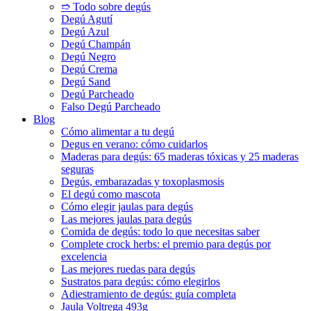
➱ Todo sobre degús
Degú Agutí
Degú Azul
Degú Champán
Degú Negro
Degú Crema
Degú Sand
Degú Parcheado
Falso Degú Parcheado
Blog
Cómo alimentar a tu degú
Degus en verano: cómo cuidarlos
Maderas para degús: 65 maderas tóxicas y 25 maderas
seguras
Degús, embarazadas y toxoplasmosis
El degú como mascota
Cómo elegir jaulas para degús
Las mejores jaulas para degús
Comida de degús: todo lo que necesitas saber
Complete crock herbs: el premio para degús por
excelencia
Las mejores ruedas para degús
Sustratos para degús: cómo elegirlos
Adiestramiento de degús: guía completa
Jaula Voltrega 493g