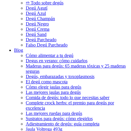
➱ Todo sobre degús
Degú Agutí
Degú Azul
Degú Champán
Degú Negro
Degú Crema
Degú Sand
Degú Parcheado
Falso Degú Parcheado
Blog
Cómo alimentar a tu degú
Degus en verano: cómo cuidarlos
Maderas para degús: 65 maderas tóxicas y 25 maderas
seguras
Degús, embarazadas y toxoplasmosis
El degú como mascota
Cómo elegir jaulas para degús
Las mejores jaulas para degús
Comida de degús: todo lo que necesitas saber
Complete crock herbs: el premio para degús por
excelencia
Las mejores ruedas para degús
Sustratos para degús: cómo elegirlos
Adiestramiento de degús: guía completa
Jaula Voltrega 493g