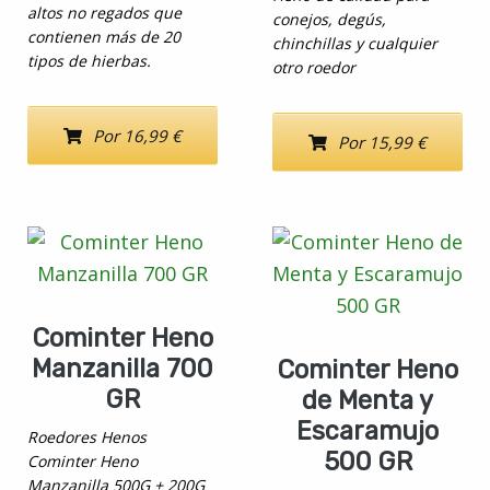
altos no regados que
conejos, degús,
contienen más de 20
chinchillas y cualquier
tipos de hierbas.
otro roedor
Por 16,99 €
Por 15,99 €
Cominter Heno
Manzanilla 700
Cominter Heno
GR
de Menta y
Escaramujo
Roedores Henos
500 GR
Cominter Heno
Manzanilla 500G + 200G