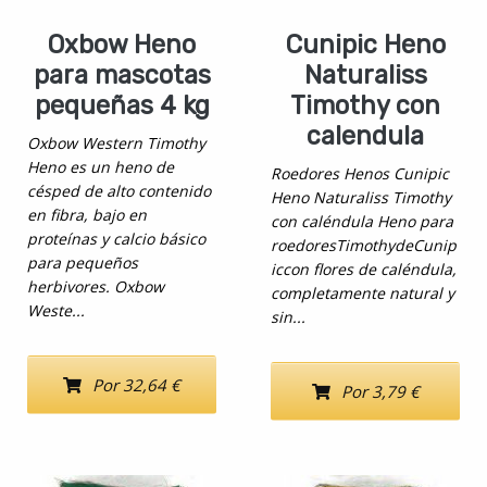
Oxbow Heno
Cunipic Heno
para mascotas
Naturaliss
pequeñas 4 kg
Timothy con
calendula
Oxbow Western Timothy
Heno es un heno de
Roedores Henos Cunipic
césped de alto contenido
Heno Naturaliss Timothy
en fibra, bajo en
con caléndula Heno para
proteínas y calcio básico
roedoresTimothydeCunip
para pequeños
iccon flores de caléndula,
herbivores. Oxbow
completamente natural y
Weste...
sin...
Por 32,64 €
Por 3,79 €