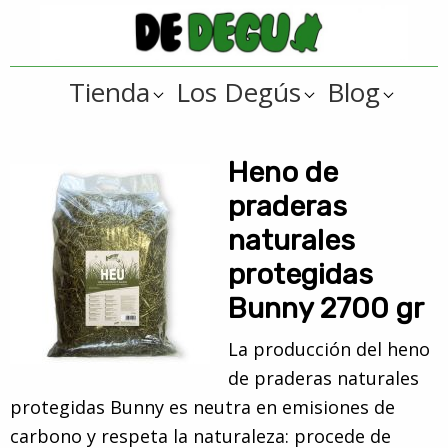
Saltar
Saltar
a
al
De
la
contenido
Tienda
Tienda
Los Degús
Blog
navegación
principal
online
Degus
principal
de
artículos
Heno de
y
praderas
regalos
naturales
??
protegidas
para
Bunny 2700 gr
degús
??
La producción del heno
de praderas naturales
protegidas Bunny es neutra en emisiones de
carbono y respeta la naturaleza: procede de