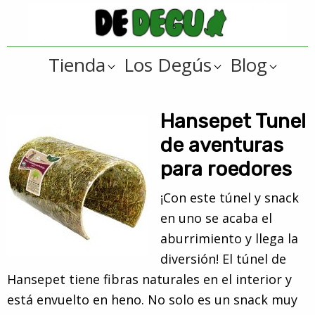
Saltar
Saltar
a
al
De
la
contenido
Tienda
Tienda
Los Degús
Blog
navegación
principal
online
Degus
principal
de
artículos
Hansepet Tunel
y
de aventuras
regalos
para roedores
??
para
¡Con este túnel y snack
degús
en uno se acaba el
??
aburrimiento y llega la
diversión! El túnel de
Hansepet tiene fibras naturales en el interior y
está envuelto en heno. No solo es un snack muy