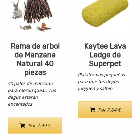
Rama de arbol
Kaytee Lava
de Manzana
Ledge de
Natural 40
Superpet
piezas
Plataformas pequeñas
para que tus degús
40 palos de manzano
jueguen y salten
para mordisquear. Tus
degús estarán
encantados
Por 7,64 €
Por 7,99 €