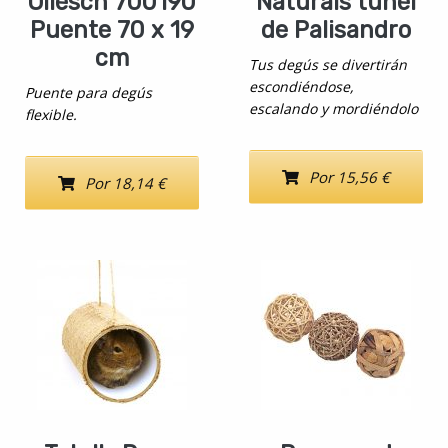
Ollesch 700190
Naturals tunel
Puente 70 x 19
de Palisandro
cm
Tus degús se divertirán
escondiéndose,
Puente para degús
escalando y mordiéndolo
flexible.
Por 15,56 €
Por 18,14 €