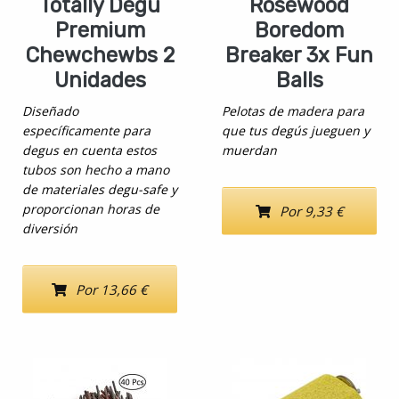
Totally Degu
Rosewood
Premium
Boredom
Chewchewbs 2
Breaker 3x Fun
Unidades
Balls
Diseñado
Pelotas de madera para
específicamente para
que tus degús jueguen y
degus en cuenta estos
muerdan
tubos son hecho a mano
de materiales degu-safe y
proporcionan horas de
Por 9,33 €
diversión
Por 13,66 €