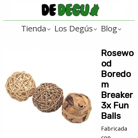
Saltar
Saltar
a
al
De
la
contenido
Tienda
Tienda
Los Degús
Blog
navegación
principal
online
Degus
principal
de
artículos
Rosewo
y
od
regalos
Boredo
??
m
para
Breaker
degús
??
3x Fun
Balls
Fabricada
con