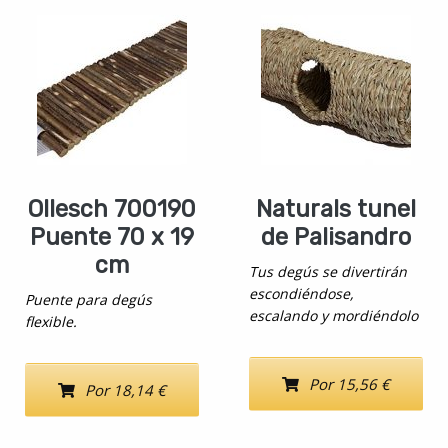
Ollesch 700190
Naturals tunel
Puente 70 x 19
de Palisandro
cm
Tus degús se divertirán
escondiéndose,
Puente para degús
escalando y mordiéndolo
flexible.
Por 15,56 €
Por 18,14 €