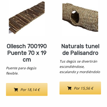
Ollesch 700190
Naturals tunel
Puente 70 x 19
de Palisandro
cm
Tus degús se divertirán
escondiéndose,
Puente para degús
escalando y mordiéndolo
flexible.
Por 15,56 €
Por 18,14 €