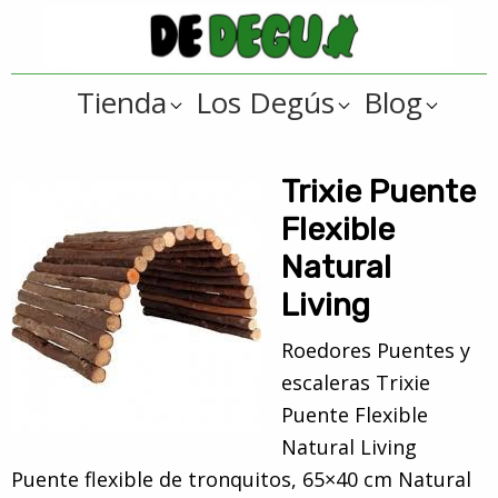
Saltar
Saltar
a
al
De
la
contenido
Tienda
Tienda
Los Degús
Blog
navegación
principal
online
Degus
principal
de
artículos
Trixie Puente
y
Flexible
regalos
Natural
??
Living
para
degús
Roedores Puentes y
??
escaleras Trixie
Puente Flexible
Natural Living
Puente flexible de tronquitos, 65×40 cm Natural