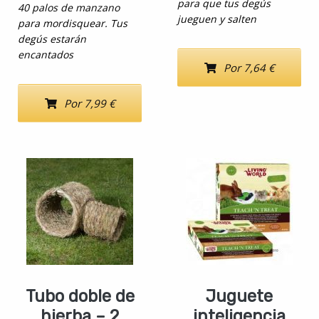
para que tus degús
40 palos de manzano
jueguen y salten
para mordisquear. Tus
degús estarán
encantados
Por 7,64 €
Por 7,99 €
Tubo doble de
Juguete
hierba – 2
inteligencia