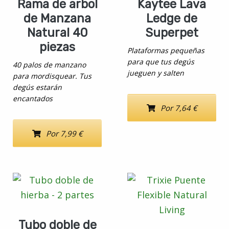
Rama de arbol
Kaytee Lava
de Manzana
Ledge de
Natural 40
Superpet
piezas
Plataformas pequeñas
para que tus degús
40 palos de manzano
jueguen y salten
para mordisquear. Tus
degús estarán
encantados
Por 7,64 €
Por 7,99 €
Tubo doble de