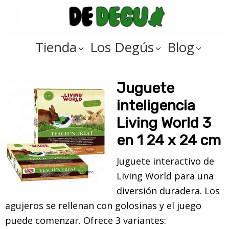
Saltar
Saltar
a
al
De
la
contenido
Tienda
Tienda
Los Degús
Blog
navegación
principal
online
Degus
principal
de
artículos
Juguete
y
inteligencia
regalos
Living World 3
??
en 1 24 x 24 cm
para
degús
Juguete interactivo de
??
Living World para una
diversión duradera. Los
agujeros se rellenan con golosinas y el juego
puede comenzar. Ofrece 3 variantes: