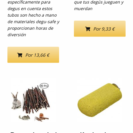
específicamente para
que tus degús jueguen y
degus en cuenta estos
muerdan
tubos son hecho a mano
de materiales degu-safe y
proporcionan horas de
Por 9,33 €
diversión
Por 13,66 €