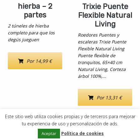
hierba – 2
Trixie Puente
partes
Flexible Natural
Living
2 túneles de hierba
completo para que los
Roedores Puentes y
degús jueguen
escaleras Trixie Puente
Flexible Natural Living
Puente flexible de
Por 14,99 €
tronquitos, 65×40 cm
Natural Living, Corteza
árbol 100%,...
Por 13,31 €
Este sitio web utiliza cookies propias y de terceros para mejorar
tu experiencia de uso y personalización de ads.
Copyright © 2019–2026
DeDegús
Política de cookies
Aviso Legal
•
Política de privacidad
•
Política de
Aceptar