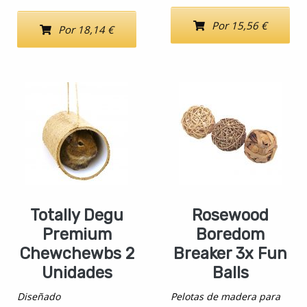
Por 15,56 €
Por 18,14 €
Totally Degu
Rosewood
Premium
Boredom
Chewchewbs 2
Breaker 3x Fun
Unidades
Balls
Diseñado
Pelotas de madera para