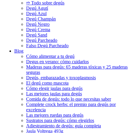
➱ Todo sobre degús
Degú Agutí
Degú Azul
Degú Champán
Degú Negro
Degú Crema
Degú Sand
Degú Parcheado
Falso Degú Parcheado
Blog
Cómo alimentar a tu degú
Degus en verano: cómo cuidarlos
Maderas para degús: 65 maderas tóxicas y 25 maderas
seguras
Degús, embarazadas y toxoplasmosis
El degú como mascota
Cómo elegir jaulas para degús
Las mejores jaulas para degús
Comida de degús: todo lo que necesitas saber
Complete crock herbs: el premio para degús por
excelencia
Las mejores ruedas para degús
Sustratos para degús: cómo elegirlos
Adiestramiento de degús: guía completa
Jaula Voltrega 493g