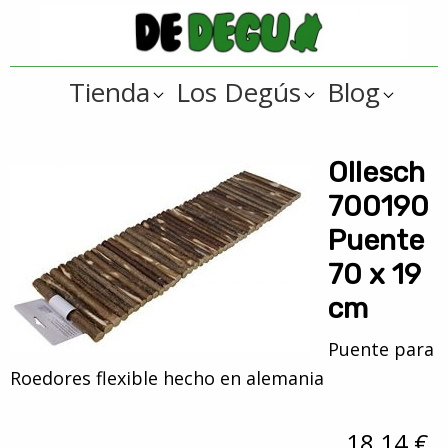
Saltar
Saltar
a
al
De
la
contenido
Tienda
Tienda
Los Degús
Blog
navegación
principal
online
Degus
principal
de
artículos
Ollesch
y
700190
regalos
Puente
??
70 x 19
para
cm
degús
??
Puente para
Roedores flexible hecho en alemania
18,14 €