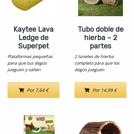
Kaytee Lava
Tubo doble de
Ledge de
hierba – 2
Superpet
partes
Plataformas pequeñas
2 túneles de hierba
para que tus degús
completo para que los
jueguen y salten
degús jueguen
Por 7,64 €
Por 14,99 €