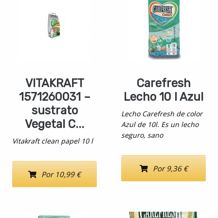
VITAKRAFT
Carefresh
1571260031 –
Lecho 10 l Azul
sustrato
Lecho Carefresh de color
Vegetal C...
Azul de 10l. Es un lecho
seguro, sano
Vitakraft clean papel 10 l
Por 9,36 €
Por 10,99 €