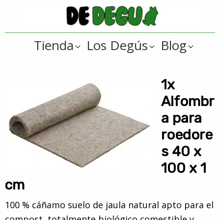
Saltar
Saltar
a
al
De
la
contenido
Tienda
Tienda
Los Degús
Blog
navegación
principal
online
Degus
principal
de
artículos
1x
y
Alfombr
regalos
a para
??
roedore
para
s 40 x
degús
??
100 x 1
cm
100 % cáñamo suelo de jaula natural apto para el
compost, totalmente biológico comestible y