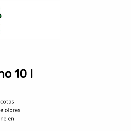
o 10 l
scotas
e olores
ene en