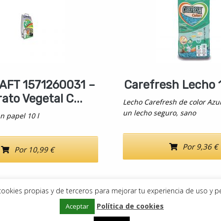
AFT 1571260031 –
Carefresh Lecho 1
ato Vegetal C...
Lecho Carefresh de color Azul
un lecho seguro, sano
an papel 10 l
Por 9,36 €
Por 10,99 €
a cookies propias y de terceros para mejorar tu experiencia de uso y p
Política de cookies
Copyright © 2019–2026
Aceptar
DeDegús
Aviso Legal
•
Política de privacidad
•
Política de cookies