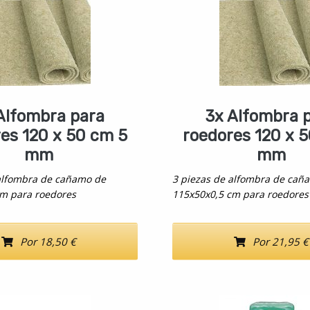
Alfombra para
3x Alfombra 
es 120 x 50 cm 5
roedores 120 x 
mm
mm
 alfombra de cañamo de
3 piezas de alfombra de cañ
cm para roedores
115x50x0,5 cm para roedores
Por 18,50 €
Por 21,95 €