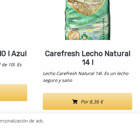
0 l Azul
Carefresh Lecho Natural
14 l
 de 10l. Es
Lecho Carefresh Natural 14l. Es un lecho
seguro y sano
Por 8,36 €
ersonalización de ads.