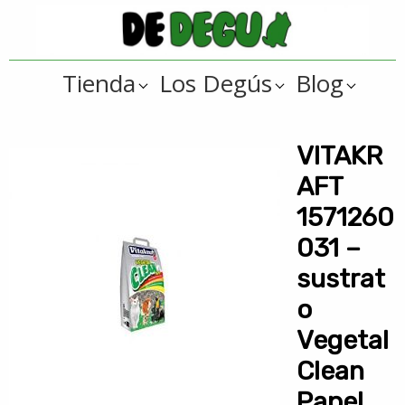
Saltar
Saltar
a
al
De
la
contenido
Tienda
Tienda
Los Degús
Blog
navegación
principal
online
Degus
principal
de
artículos
VITAKR
y
AFT
regalos
1571260
??
031 –
para
sustrat
degús
??
o
Vegetal
Clean
Papel