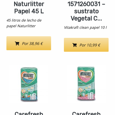
Naturlitter
1571260031 –
Papel 45 L
sustrato
Vegetal C...
45 litros de lecho de
papel Naturlitter
Vitakraft clean papel 10 l
Por 38,96 €
Por 10,99 €
Carefresh
Carefresh