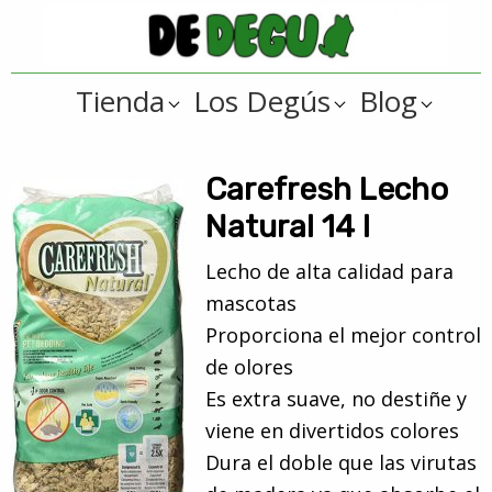
Saltar
Saltar
a
al
De
la
contenido
Tienda
Tienda
Los Degús
Blog
navegación
principal
online
Degus
principal
de
artículos
Carefresh Lecho
y
Natural 14 l
regalos
Lecho de alta calidad para
??
mascotas
para
Proporciona el mejor control
degús
de olores
??
Es extra suave, no destiñe y
viene en divertidos colores
Dura el doble que las virutas