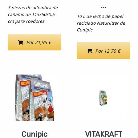
...
3 piezas de alfombra de
cañamo de 115x50x0,5
10 L de lecho de papel
cm para roedores
reciclado Naturlitter de
Cunipic
Por 21,95 €
Por 12,70 €
Cunipic
VITAKRAFT