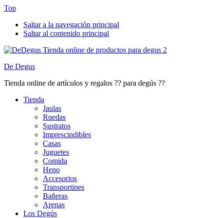
Top
Saltar a la navegación principal
Saltar al contenido principal
De Degus
Tienda online de artículos y regalos ?? para degús ??
Tienda
Jaulas
Ruedas
Sustratos
Imprescindibles
Casas
Juguetes
Comida
Heno
Accesorios
Transportines
Bañeras
Arenas
Los Degús