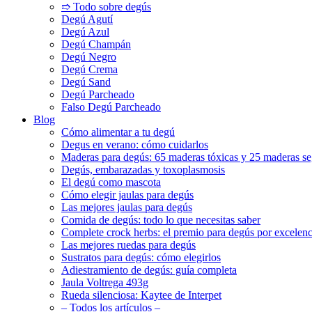
➱ Todo sobre degús
Degú Agutí
Degú Azul
Degú Champán
Degú Negro
Degú Crema
Degú Sand
Degú Parcheado
Falso Degú Parcheado
Blog
Cómo alimentar a tu degú
Degus en verano: cómo cuidarlos
Maderas para degús: 65 maderas tóxicas y 25 maderas se
Degús, embarazadas y toxoplasmosis
El degú como mascota
Cómo elegir jaulas para degús
Las mejores jaulas para degús
Comida de degús: todo lo que necesitas saber
Complete crock herbs: el premio para degús por excelenc
Las mejores ruedas para degús
Sustratos para degús: cómo elegirlos
Adiestramiento de degús: guía completa
Jaula Voltrega 493g
Rueda silenciosa: Kaytee de Interpet
– Todos los artículos –