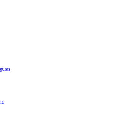
guras
ia