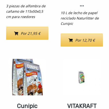
...
3 piezas de alfombra de
cañamo de 115x50x0,5
10 L de lecho de papel
cm para roedores
reciclado Naturlitter de
Cunipic
Por 21,95 €
Por 12,70 €
Cunipic
VITAKRAFT