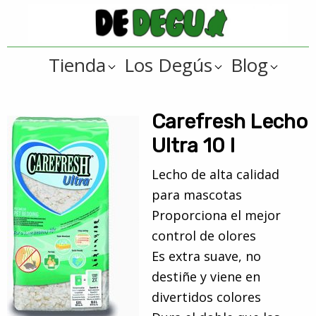
Saltar
Saltar
a
al
De
la
contenido
Tienda
Tienda
Los Degús
Blog
navegación
principal
online
Degus
principal
de
artículos
Carefresh Lecho
y
Ultra 10 l
regalos
Lecho de alta calidad
??
para mascotas
para
Proporciona el mejor
degús
control de olores
??
Es extra suave, no
destiñe y viene en
divertidos colores